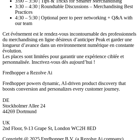
3:00 – 3:30 | Tips & Tricks for Smarter Merchandising
3:30 – 4:30 | Roundtable Discussions – Merchandising Best
Practices
4:30 – 5:30 | Optional peer to peer networking + Q&A with
our team
Cet événement est le rendez-vous incontournable des professionnels
du merchandising en ligne désireux d’anticiper Peak et garder une
longueur d’avance dans un environnement numérique en constante
évolution.
Les places sont limitées pour garantir une expérience ciblée et
personnalisée. Inscrivez-vous dès aujourd’hui !
Fredhopper a Rezolve Ai
Fredhopper powers dynamic, AI-driven product discovery that
boosts conversion and personalizes every customer journey.
DE
Stockholmer Allee 24
44269 Dortmund
UK
2nd Floor, 9-13 Grape St, London WC2H 8ED
Copyright @ 2025 Fredhopper B.V. (a Rezolve Ai company)